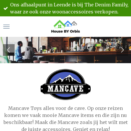
Ons afhaalpunt in Leende is bij The Denim Family,
Ga
waar ze ook onze woonaccessoires verkopen.
direct
naar
de
hoofdinhoud
Mancave Toys alles voor de cave. Op onze reizen
komen we vaak mooie Mancave items en die zijn nu
beschikbaar! Maak die Mancave zoals jij het wilt met
de juiste accessoires. Geniet en relax!