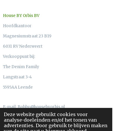
House BY Orbis BV
Hoofdkantoor
Magnesiumstraat 23 B19
6031 RV Nederweert
Verkooppunt bij:
The Denim Family
Langstraat 3-4
5595AA Leende
E-mail: Bobby@housebyorbis.nl
Deze website gebruikt cookies voor
Telefoon: 06-55773341
analyse-doeleinden en/of het tonen van
advertenties. Door gebruik te blijven maken
KVK 63902508