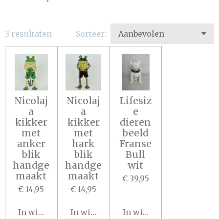
3 resultaten
Sorteer:
Nicolaj
Nicolaj
Lifesiz
a
a
e
kikker
kikker
dieren
met
met
beeld
anker
hark
Franse
blik
blik
Bull
handge
handge
wit
maakt
maakt
€ 39,95
€ 14,95
€ 14,95
In winkelwagen
In winkelwagen
In winkelwagen