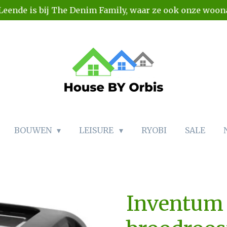
Leende is bij The Denim Family, waar ze ook onze woo
BOUWEN
LEISURE
RYOBI
SALE
Inventum