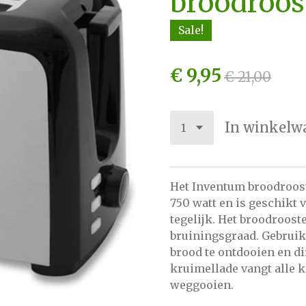
broodroos
Sale!
€ 9,95
€ 21,00
In winkelw
Het Inventum broodroos
750 watt en is geschikt 
tegelijk. Het broodroost
bruiningsgraad. Gebruik
brood te ontdooien en di
kruimellade vangt alle k
weggooien.