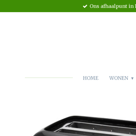
Ons afhaalpunt in 
Ga
direct
naar
de
hoofdinhoud
HOME
WONEN