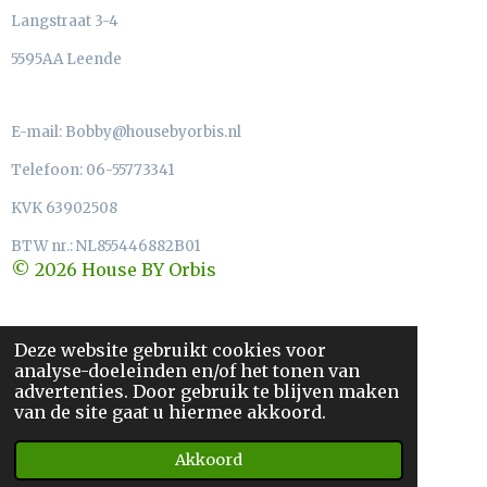
Langstraat 3-4
5595AA Leende
E-mail: Bobby@housebyorbis.nl
Telefoon: 06-55773341
KVK 63902508
BTW nr.: NL855446882B01
© 2026 House BY Orbis
Deze website gebruikt cookies voor
analyse-doeleinden en/of het tonen van
advertenties. Door gebruik te blijven maken
van de site gaat u hiermee akkoord.
Akkoord