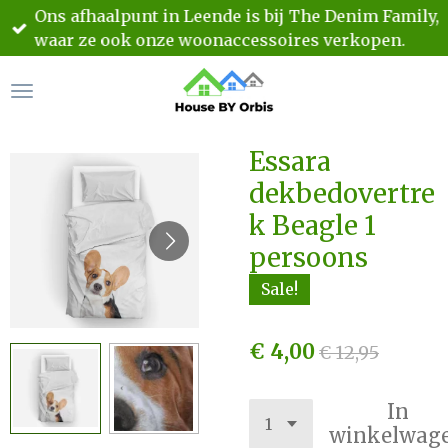
Ons afhaalpunt in Leende is bij The Denim Family,
Ga
waar ze ook onze woonaccessoires verkopen.
direct
naar
de
hoofdinhoud
Essara
dekbedovertre
k Beagle 1
persoons
Sale!
€ 4,00
€ 12,95
In
winkelwag