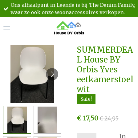
Ons afhaalpunt in Leende is bij The Denim Family,
Ga
waar ze ook onze woonaccessoires verkopen.
direct
naar
de
hoofdinhoud
SUMMERDEA
L House BY
Orbis Yves
eetkamerstoel
wit
Sale!
€ 17,50
€ 24,95
In