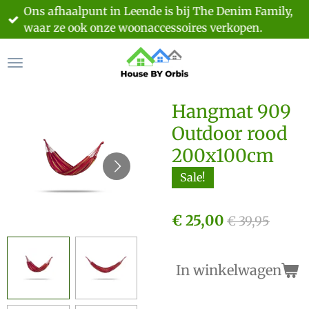
Ons afhaalpunt in Leende is bij The Denim Family,
Ga
waar ze ook onze woonaccessoires verkopen.
direct
naar
de
hoofdinhoud
Hangmat 909
Outdoor rood
200x100cm
Sale!
€ 25,00
€ 39,95
In winkelwagen