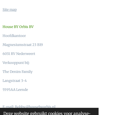
Site map
House BY Orbis BV
Hoofdkantoor
Magnesiumstraat 23 B19
6031 RV Nederweert
Verkooppunt bij:
The Denim Family
Langstraat 3-4
5595AA Leende
E-mail: Bobby@housebyorbis.nl
Deze website gebruikt cookies voor analyse-