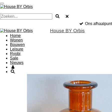
Ga
direct
naar
de
hoofdinhoud
Ons afhaalpunt
House BY Orbis
Home
Wonen
Bouwen
Leisure
Ryobi
Sale
Nieuws