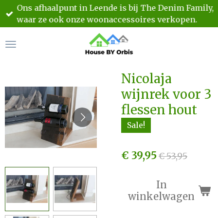
Ons afhaalpunt in Leende is bij The Denim Family,
Ga
waar ze ook onze woonaccessoires verkopen.
direct
naar
de
hoofdinhoud
Nicolaja
wijnrek voor 3
flessen hout
Sale!
€ 39,95
€ 53,95
In
winkelwagen