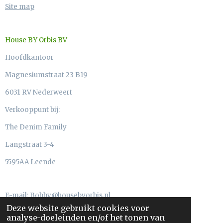
Site map
House BY Orbis BV
Hoofdkantoor
Magnesiumstraat 23 B19
6031 RV Nederweert
Verkooppunt bij:
The Denim Family
Langstraat 3-4
5595AA Leende
E-mail: Bobby@housebyorbis.nl
Deze website gebruikt cookies voor
Telefoon: 06-55773341
analyse-doeleinden en/of het tonen van