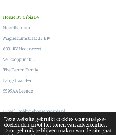
House BY Orbis BV
Hoofdkantoor
Magnesiumstraat 23 B19
6031 RV Nederweert
Verkooppunt bij:
The Denim Family
Langstraat 3-4
5595AA Leende
E-mail: Bobby@housebyorbis.nl
Deze website gebruikt cookies voor analyse-
Telefoon: 06-55773341
doeleinden en/of het tonen van advertenties.
Door gebruik te blijven maken van de site gaat
KVK 63902508