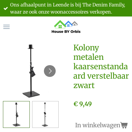
Ons afhaalpunt in Leende is bij The Denim Family,
Ga
waar ze ook onze woonaccessoires verkopen.
direct
naar
de
hoofdinhoud
Kolony
metalen
kaarsenstanda
ard verstelbaar
zwart
€ 9,49
In winkelwagen