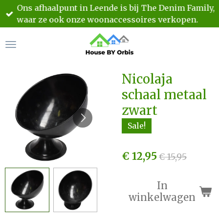
Ons afhaalpunt in Leende is bij The Denim Family,
Ga
waar ze ook onze woonaccessoires verkopen.
direct
naar
de
hoofdinhoud
Nicolaja
schaal metaal
zwart
Sale!
€ 12,95
€ 15,95
In
winkelwagen