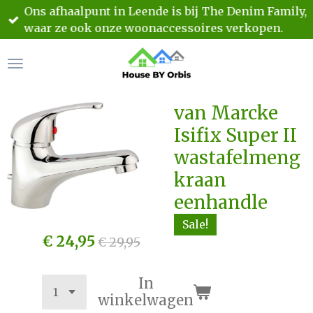
Ons afhaalpunt in Leende is bij The Denim Family,
Ga
waar ze ook onze woonaccessoires verkopen.
direct
naar
de
hoofdinhoud
van Marcke
Isifix Super II
wastafelmeng
kraan
eenhandle
Sale!
€ 24,95
€ 29,95
In
winkelwagen