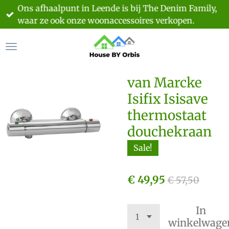
Ons afhaalpunt in Leende is bij The Denim Family,
Ga
waar ze ook onze woonaccessoires verkopen.
direct
naar
de
hoofdinhoud
van Marcke
Isifix Isisave
thermostaat
douchekraan
Sale!
€ 49,95
€ 57,50
In
winkelwage